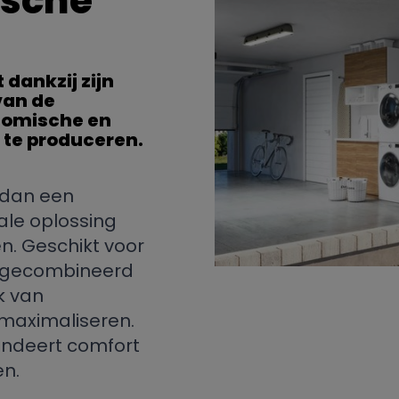
sche
dankzij zijn
van de
nomische en
te produceren.
 dan een
eale oplossing
n. Geschikt voor
n gecombineerd
k van
maximaliseren.
andeert comfort
en.