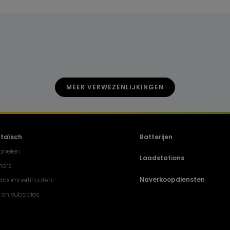
MEER VERWEZENLIJKINGEN
ltaïsch
Batterijen
anelen
Laadstations
ers
Naverkoopdiensten
troomcertificaten
 en subsidies