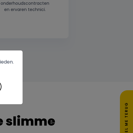
onderhoudscontracten
en ervaren technici.
ieden.
BEL ME TERUG
e slimme