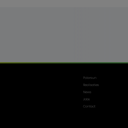
Polarsun
Realisaties
News
Jobs
Contact