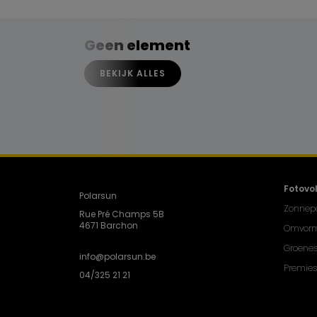
Geen element
BEKIJK ALLES
Fotovo
Polarsun
Zonnep
Rue Pré Champs 5B
4671 Barchon
Omvorm
Groenes
info@polarsun.be
Premies
04/325 21 21