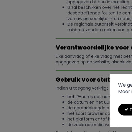
opgegeven bij hun inzameling.
U zal beschikken over het rech
desbetreffende fouten te corr
van uw persoonlijke informati
De regionale autoriteit verbin
misbruik zouden maken van ge
Verantwoordelijke voor
Elke aanvraag of elke vraag met betr
opgegeven op de website, alsook via
Gebruik voor statistisc
We ge
Indien u toegang verkrijgt tot de w
Meer i
het IP-adres dat aan u werd to
de datum en het uur dat u naar 
de geraadpleegde pagina’s;
T
het soort browser dat werd gebr
het platform en/of het exploit
de zoekmotor die werd gebruikt