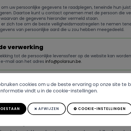
t om uw persoonlijke gegevens te raadplegen, teneinde hun juis
igeren. Daartoe kunt u contact opnemen met de persoon die vera
e, waarvan de gegevens hieronder vermeld staan.
dt er zich toe om de beste veiligheidsmaatregelen te nemen ten
gevens van persoonlijke aard die u zou hebben meegedeeld.
 de verwerking
ekking tot de persoonlijke levenssfeer op de website kan worde
 e-mail aan het adres
info@polarsun.be
.
he doeleinden van informatie met betrekki
bruiken cookies om u de beste ervaring op onze site te b
ebsite, dan verzamelen de servers automatisch de volgende gege
nformatie vindt u in de cookie-instellingen.
egekend op het ogenblik van de verbinding;
de site surfte;
OESTAAN
AFWIJZEN
COOKIE-INSTELLINGEN
uikt;
atiesysteem dat werd geïnstalleerd op de PC;
 alsook de gebruikte sleutelwoorden om de website te vinden.