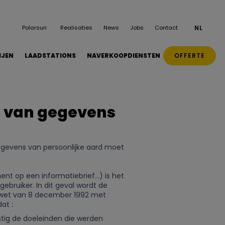
Polarsun
Realisaties
News
Jobs
Contact
NL
OFFERTE
IJEN
LAADSTATIONS
NAVERKOOPDIENSTEN
n van gegevens
gegevens van persoonlijke aard moet
ent op een informatiebrief…) is het
ebruiker. In dit geval wordt de
e wet van 8 december 1992 met
at :
tig de doeleinden die werden