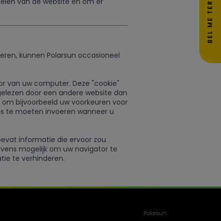
BEL ME TERUG
delen van de website en om er
seren, kunnen Polarsun occasioneel
ator van uw computer. Deze "cookie"
 gelezen door een andere website dan
, om bijvoorbeeld uw voorkeuren voor
ens te moeten invoeren wanneer u
evat informatie die ervoor zou
tevens mogelijk om uw navigator te
tie te verhinderen.
Polarsun