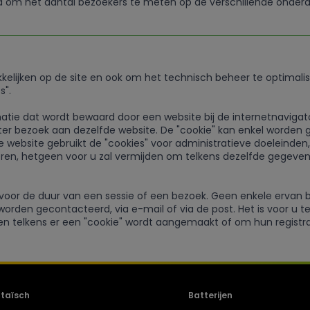
d om het aantal bezoekers te meten op de verschillende onder
elijken op de site en ook om het technisch beheer te optimali
s".
ormatie dat wordt bewaard door een website bij de internetnavig
ter bezoek aan dezelfde website. De "cookie" kan enkel worden
 website gebruikt de "cookies" voor administratieve doeleinden
reren, hetgeen voor u zal vermijden om telkens dezelfde gegev
voor de duur van een sessie of een bezoek. Geen enkele ervan b
worden gecontacteerd, via e-mail of via de post. Het is voor u 
en telkens er een "cookie" wordt aangemaakt of om hun registra
ltaïsch
Batterijen