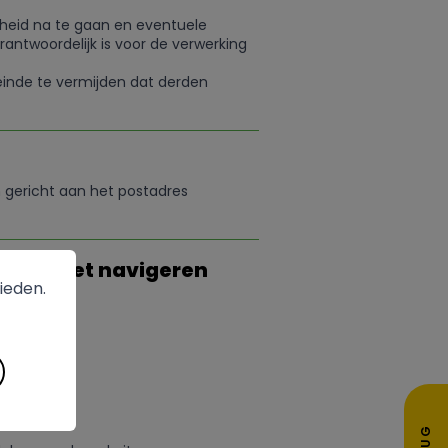
theid na te gaan en eventuele
ntwoordelijk is voor de verwerking
einde te vermijden dat derden
n gericht aan het postadres
ng tot het navigeren
ieden.
vens :