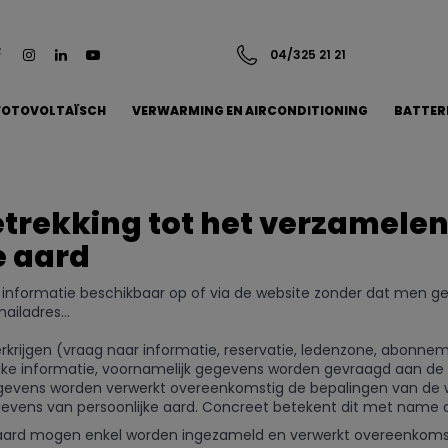
04/325 21 21
FOTOVOLTAÏSCH
VERWARMING EN AIRCONDITIONING
BATTER
etrekking tot het verzamele
e aard
ot informatie beschikbaar op of via de website zonder dat men 
iladres...
krijgen (vraag naar informatie, reservatie, ledenzone, abonnem
lijke informatie, voornamelijk gegevens worden gevraagd aan de g
gegevens worden verwerkt overeenkomstig de bepalingen van d
gevens van persoonlijke aard. Concreet betekent dit met name d
 aard mogen enkel worden ingezameld en verwerkt overeenkoms