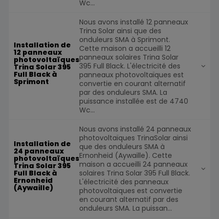
Wc...
Nous avons installé 12 panneaux
Trina Solar ainsi que des
onduleurs SMA à Sprimont.
Installation de
Cette maison a accueilli 12
12 panneaux
panneaux solaires Trina Solar
photovoltaïques
395 Full Black. L'électricité des
Trina Solar 395
Full Black à
panneaux photovoltaïques est
Sprimont
convertie en courant alternatif
par des onduleurs SMA. La
puissance installée est de 4740
Wc...
Nous avons installé 24 panneaux
photovoltaïques TrinaSolar ainsi
Installation de
que des onduleurs SMA à
24 panneaux
Ernonheid (Aywaille). Cette
photovoltaïques
maison a accueilli 24 panneaux
Trina Solar 395
solaires Trina Solar 395 Full Black.
Full Black à
Ernonheid
L'électricité des panneaux
(Aywaille)
photovoltaïques est convertie
en courant alternatif par des
onduleurs SMA. La puissan...