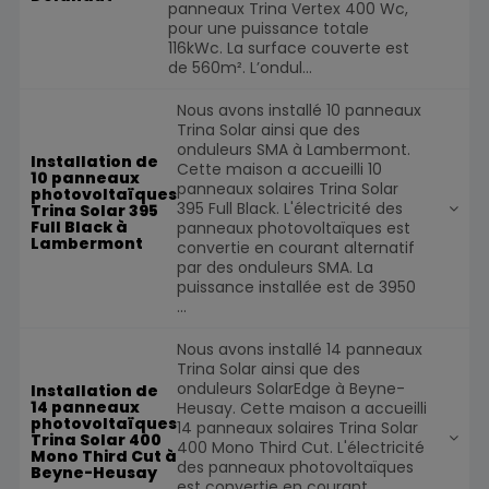
panneaux Trina Vertex 400 Wc,
pour une puissance totale
116kWc. La surface couverte est
de 560m². L’ondul...
Nous avons installé 10 panneaux
Trina Solar ainsi que des
onduleurs SMA à Lambermont.
Installation de
Cette maison a accueilli 10
10 panneaux
panneaux solaires Trina Solar
photovoltaïques
395 Full Black. L'électricité des
Trina Solar 395
Full Black à
panneaux photovoltaïques est
Lambermont
convertie en courant alternatif
par des onduleurs SMA. La
puissance installée est de 3950
...
Nous avons installé 14 panneaux
Trina Solar ainsi que des
onduleurs SolarEdge à Beyne-
Installation de
14 panneaux
Heusay. Cette maison a accueilli
photovoltaïques
14 panneaux solaires Trina Solar
Trina Solar 400
400 Mono Third Cut. L'électricité
Mono Third Cut à
des panneaux photovoltaïques
Beyne-Heusay
est convertie en courant