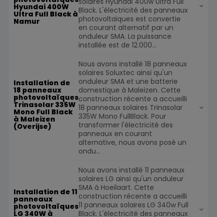
solaires Hyundai 400w Ultra Full
Hyundai 400W
Black. L'électricité des panneaux
Ultra Full Black à
photovoltaïques est convertie
Namur
en courant alternatif par un
onduleur SMA. La puissance
installée est de 12.000...
Nous avons installé 18 panneaux
solaires Soluxtec ainsi qu'un
onduleur SMA et une batterie
Installation de
domestique à Maleizen. Cette
18 panneaux
photovoltaïques
construction récente a accueilli
Trinasolar 335W
18 panneaux solaires Trinasolar
Mono Full Black
335W Mono FullBlack. Pour
à Maleizen
transformer l'électricité des
(Overijse)
panneaux en courant
alternative, nous avons posé un
ondu...
Nous avons installé 11 panneaux
solaires LG ainsi qu'un onduleur
SMA à Hoeilaart. Cette
Installation de 11
construction récente a accueilli
panneaux
11 panneaux solaires LG 340w Full
photovoltaïques
Black. L'électricité des panneaux
LG 340W à