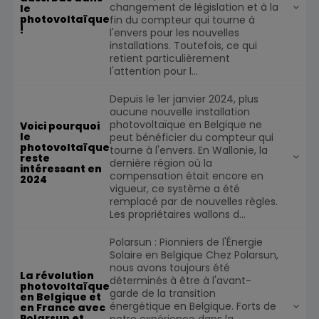
changement de législation et à la
le
photovoltaïque
fin du compteur qui tourne à
!
l'envers pour les nouvelles
installations. Toutefois, ce qui
retient particulièrement
l'attention pour l...
Depuis le 1er janvier 2024, plus
aucune nouvelle installation
photovoltaïque en Belgique ne
Voici pourquoi
le
peut bénéficier du compteur qui
photovoltaïque
tourne à l'envers. En Wallonie, la
reste
dernière région où la
intéressant en
compensation était encore en
2024
vigueur, ce système a été
remplacé par de nouvelles règles.
Les propriétaires wallons d...
Polarsun : Pionniers de l'Énergie
Solaire en Belgique Chez Polarsun,
nous avons toujours été
La révolution
déterminés à être à l'avant-
photovoltaïque
garde de la transition
en Belgique et
énergétique en Belgique. Forts de
en France avec
Polarsun et
notre expérience dans la