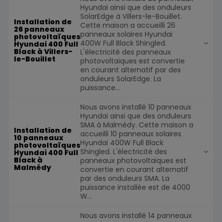
Hyundai ainsi que des onduleurs
SolarEdge à Villers-le-Bouillet.
Installation de
Cette maison a accueilli 26
26 panneaux
panneaux solaires Hyundai
photovoltaïques
400W Full Black Shingled.
Hyundai 400 Full
Black à Villers-
L'électricité des panneaux
le-Bouillet
photovoltaïques est convertie
en courant alternatif par des
onduleurs SolarEdge. La
puissance...
Nous avons installé 10 panneaux
Hyundai ainsi que des onduleurs
SMA à Malmédy. Cette maison a
Installation de
accueilli 10 panneaux solaires
10 panneaux
Hyundai 400W Full Black
photovoltaïques
Shingled. L'électricité des
Hyundai 400 Full
Black à
panneaux photovoltaïques est
Malmédy
convertie en courant alternatif
par des onduleurs SMA. La
puissance installée est de 4000
W...
Nous avons installé 14 panneaux