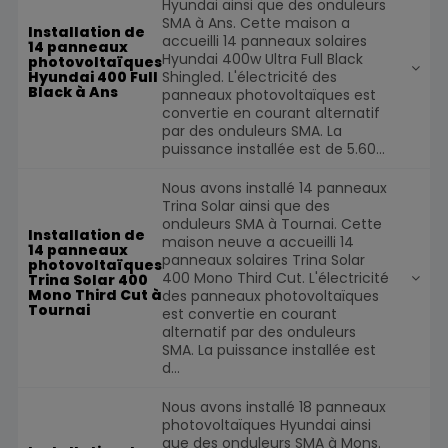
Hyundai ainsi que des onduleurs
SMA à Ans. Cette maison a
Installation de
accueilli 14 panneaux solaires
14 panneaux
Hyundai 400w Ultra Full Black
photovoltaïques
Shingled. L'électricité des
Hyundai 400 Full
Black à Ans
panneaux photovoltaïques est
convertie en courant alternatif
par des onduleurs SMA. La
puissance installée est de 5.60...
Nous avons installé 14 panneaux
Trina Solar ainsi que des
onduleurs SMA à Tournai. Cette
Installation de
maison neuve a accueilli 14
14 panneaux
panneaux solaires Trina Solar
photovoltaïques
400 Mono Third Cut. L'électricité
Trina Solar 400
Mono Third Cut à
des panneaux photovoltaïques
Tournai
est convertie en courant
alternatif par des onduleurs
SMA. La puissance installée est
d...
Nous avons installé 18 panneaux
photovoltaïques Hyundai ainsi
que des onduleurs SMA à Mons.