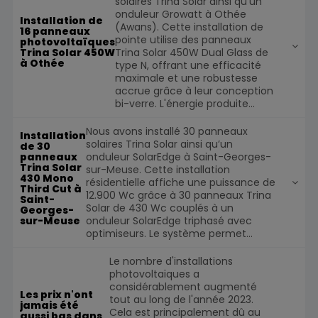
solaires Trina Solar ainsi qu'un
onduleur Growatt à Othée
Installation de
(Awans). Cette installation de
16 panneaux
pointe utilise des panneaux
photovoltaïques
Trina Solar 450W Dual Glass de
Trina Solar 450W
à Othée
type N, offrant une efficacité
maximale et une robustesse
accrue grâce à leur conception
bi-verre. L'énergie produite...
Nous avons installé 30 panneaux
Installation
solaires Trina Solar ainsi qu’un
de 30
onduleur SolarEdge à Saint-Georges-
panneaux
Trina Solar
sur-Meuse. Cette installation
430 Mono
résidentielle affiche une puissance de
Third Cut à
12.900 Wc grâce à 30 panneaux Trina
Saint-
Solar de 430 Wc couplés à un
Georges-
onduleur SolarEdge triphasé avec
sur-Meuse
optimiseurs. Le système permet...
Le nombre d'installations
photovoltaïques a
considérablement augmenté
Les prix n'ont
tout au long de l'année 2023.
jamais été
Cela est principalement dû au
aussi bas dans