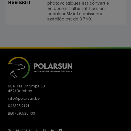
Hoeilaart
photovoltaïques est convertie
en courant alternatif par un
onduleur SMA. La puissance
installée est de 3.740...
Rue Prés Champs 5B
4671 Barchon
info@polarsun.be
04/325 21 21
BE0769.520.103
Suivez-nous :