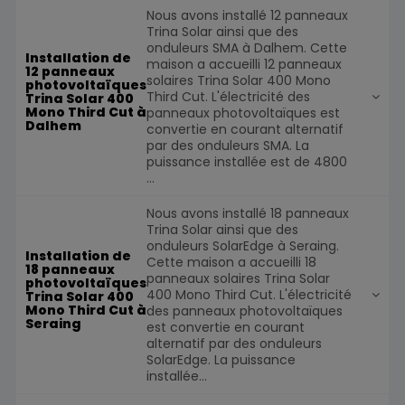
Nous avons installé 12 panneaux
Trina Solar ainsi que des
onduleurs SMA à Dalhem. Cette
Installation de
maison a accueilli 12 panneaux
12 panneaux
solaires Trina Solar 400 Mono
photovoltaïques
Third Cut. L'électricité des
Trina Solar 400
Mono Third Cut à
panneaux photovoltaïques est
Dalhem
convertie en courant alternatif
par des onduleurs SMA. La
puissance installée est de 4800
...
Nous avons installé 18 panneaux
Trina Solar ainsi que des
onduleurs SolarEdge à Seraing.
Installation de
Cette maison a accueilli 18
18 panneaux
panneaux solaires Trina Solar
photovoltaïques
400 Mono Third Cut. L'électricité
Trina Solar 400
Mono Third Cut à
des panneaux photovoltaïques
Seraing
est convertie en courant
alternatif par des onduleurs
SolarEdge. La puissance
installée...