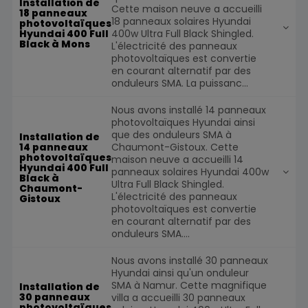
Installation de
Cette maison neuve a accueilli
18 panneaux
18 panneaux solaires Hyundai
photovoltaïques
400w Ultra Full Black Shingled.
Hyundai 400 Full
Black à Mons
L'électricité des panneaux
photovoltaïques est convertie
en courant alternatif par des
onduleurs SMA. La puissanc...
Nous avons installé 14 panneaux
photovoltaïques Hyundai ainsi
que des onduleurs SMA à
Installation de
Chaumont-Gistoux. Cette
14 panneaux
photovoltaïques
maison neuve a accueilli 14
Hyundai 400 Full
panneaux solaires Hyundai 400w
Black à
Ultra Full Black Shingled.
Chaumont-
L'électricité des panneaux
Gistoux
photovoltaïques est convertie
en courant alternatif par des
onduleurs SMA....
Nous avons installé 30 panneaux
Hyundai ainsi qu'un onduleur
SMA à Namur. Cette magnifique
Installation de
30 panneaux
villa a accueilli 30 panneaux
photovoltaïques