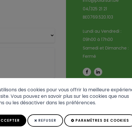
info@polarsun.be
04/325 21 21
BE0769.520.103
Lundi au Vendredi :
09h00 à 17h00
Samedi et Dimanche :
Fermé
autre client
tilisons des cookies pour vous offrir la meilleure expérien
site. Vous pouvez en savoir plus sur les cookies que nous
ons ou les désactiver dans les préférences.
CCEPTER
REFUSER
PARAMÈTRES DE COOKIES