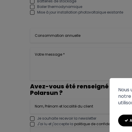
Batteries de stockage
Boiler thermodynamique
Mise à jour installation photovoltaïque existante
Avez-vous été renseigné par un 
Nous u
Polarsun ?
notre 
utilis
Je souhaite recevoir la newsletter
A
J'ai lu et j'accepte la
politique de confidentialité