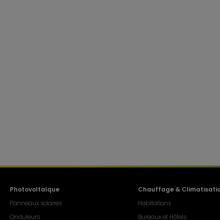
Photovoltaïque
Chauffage & Climatisati
Panneaux solaires
Habitations
Onduleurs
Bureaux et Hôtels