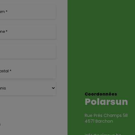
Coordonnées
Polarsun
Rue Prés Champs 5B
4671 Barchon
)