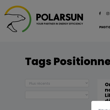
PHOTO
Tags Positionn
O
n
Li
dé