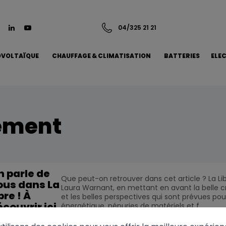
04/325 21 21
VOLTAÏQUE
CHAUFFAGE & CLIMATISATION
BATTERIES
ELE
ement
n parle de
Que peut-on retrouver dans cet article ? La L
ous dans La
Laura Warnant, en mettant en avant la belle cr
bre ! À
et les belles perspectives qui sont prévues pour
couvrir ici
énergétique, pénuries de matériels et f...