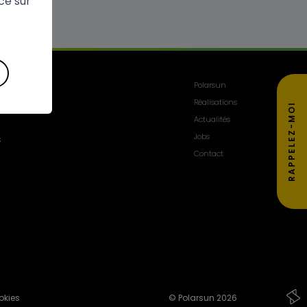
ce sur
on
Polarsun
Réalisations
RAPPELEZ-MOI
Actualités
Jobs
s
Contact
okies
© Polarsun 2026