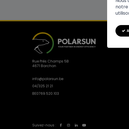
Nous u
notre 
utilis
A
Rue Prés Champs 5B
4671 Barchon
info@polarsun.be
04/325 21 21
BE0769.520.103
Suivez-nous :