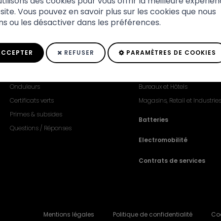
tilisons des cookies pour vous offrir la meilleure expérien
site. Vous pouvez en savoir plus sur les cookies que nous
ons ou les désactiver dans les préférences.
CCEPTER
REFUSER
PARAMÈTRES DE COOKIES
Photovoltaïque
Chauffage & Climatisati
Panneaux solaires
Habitations
Onduleurs
Bureaux et Hôtels
Certificats verts
Magasins, Retail et Industrie
Primes & subsides
Batteries
Questions / Réponses
Electromobilité
Contrats de services
Mentions légales
Politique de confidentialité
Co