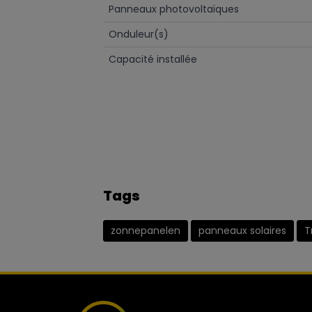
Panneaux photovoltaïques
Onduleur(s)
Capacité installée
Tags
zonnepanelen
panneaux solaires
T