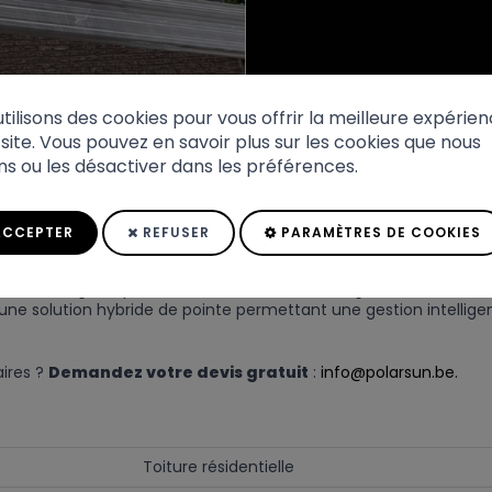
tilisons des cookies pour vous offrir la meilleure expérien
site. Vous pouvez en savoir plus sur les cookies que nous
ons ou les désactiver dans les préférences.
ina Solar
ainsi qu'un
onduleur SMA
à Liège.
CCEPTER
REFUSER
PARAMÈTRES DE COOKIES
 utilise 12 panneaux Trina Solar 445 Full Black Dual Glass. Ces 
en s'intégrant parfaitement à l'architecture grâce à leur finiti
e solution hybride de pointe permettant une gestion intelligen
ires ?
Demandez votre devis gratuit
:
info@polarsun.be.
Toiture résidentielle