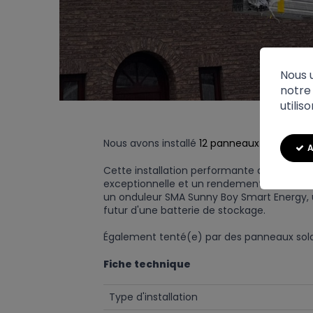
Nous u
notre 
utilis
Nous avons installé
12 panneaux solaires Tr
A
Cette installation performante de 5.340 Wc
exceptionnelle et un rendement élevé, tout 
un onduleur SMA Sunny Boy Smart Energy, un
futur d'une batterie de stockage.
Également tenté(e) par des panneaux sola
Fiche technique
Type d'installation