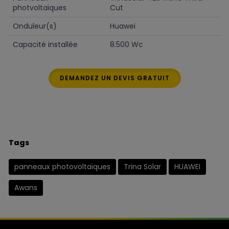
photvoltaïques
Cut
Onduleur(s)
Huawei
Capacité installée
8.500 Wc
DEMANDEZ UN DEVIS GRATUIT
Tags
panneaux photovoltaïques
Trina Solar
HUAWEI
Awans