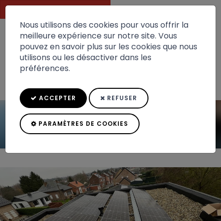
DEVIS GRATUIT
Nous utilisons des cookies pour vous offrir la
meilleure expérience sur notre site. Vous
pouvez en savoir plus sur les cookies que nous
Toggle
utilisons ou les désactiver dans les
navigation
préférences.
ACCEPTER
REFUSER
PARAMÈTRES DE COOKIES
Installation de 20 panneaux
Accueil
Nos projets
photovoltaïques Tri...