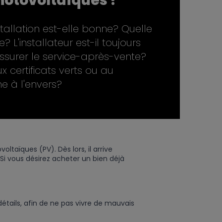
otovoltaïques ?
nstallation est-elle bonne? Quelle
? L'installateur est-il toujours
assurer le service-après-vente?
x certificats verts ou au
e à l'envers?
taïques (PV). Dès lors, il arrive
Si vous désirez acheter un bien déjà
étails, afin de ne pas vivre de mauvais