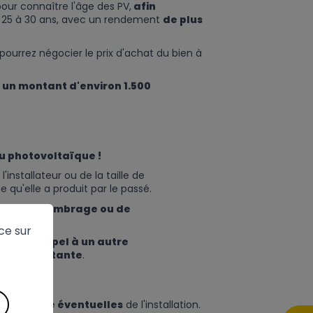
our connaître l'âge des PV,
afin
de 25 à 30 ans, avec un rendement
de plus
 pourrez négocier le prix d'achat du bien à
 un montant d'environ 1.500
du photovoltaïque !
l'installateur ou de la taille de
 ce qu'elle a produit par le passé.
roblème d'ombrage ou de
ce sur
 faire appel à un autre
lation existante
.
aintenance éventuelles
de l'installation.