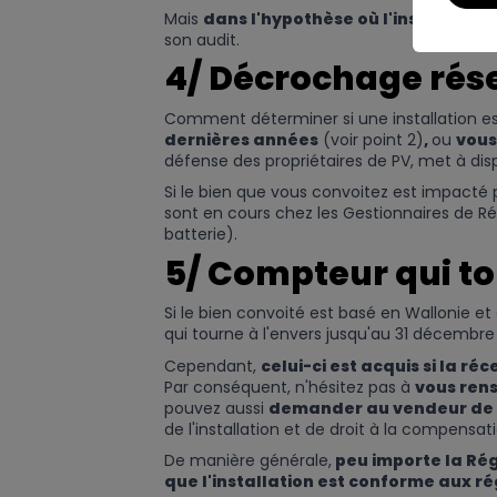
Mais
dans l'hypothèse où l'installateu
son audit.
4/ Décrochage rés
Comment déterminer si une installation 
dernières années
(voir point 2)
,
ou
vous
défense des propriétaires de PV, met à dis
Si le bien que vous convoitez est impacté
sont en cours chez les Gestionnaires de R
batterie).
5/ Compteur qui to
Si le bien convoité est basé en Wallonie e
qui tourne à l'envers jusqu'au 31 décembre
Cependant,
celui-ci est acquis si la 
Par conséquent, n'hésitez pas à
vous rens
pouvez aussi
demander au vendeur de v
de l'installation et de droit à la compensati
De manière générale,
peu importe la Ré
que l'installation est conforme aux r