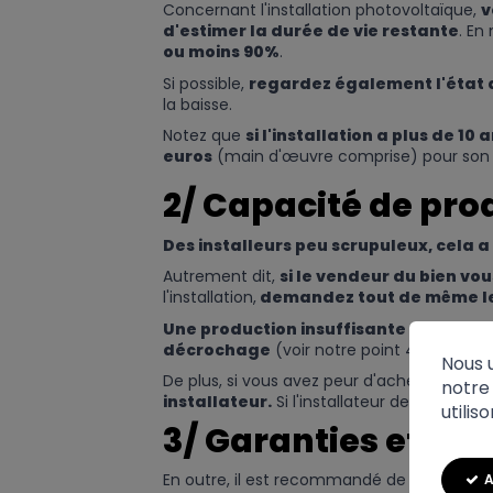
Concernant l'installation photovoltaïque,
v
d'estimer la durée de vie restante
. En
ou moins 90%
.
Si possible,
regardez également l'état d
la baisse.
Notez que
si l'installation a plus de 10 
euros
(main d'œuvre comprise) pour son
2/ Capacité de pro
Des installeurs peu scrupuleux, cela a
Autrement dit,
si le vendeur du bien vo
l'installation,
demandez tout de même les
Une production insuffisante
peut être 
décrochage
(voir notre point 4).
Nous u
De plus, si vous avez peur d'acheter un ch
notre 
installateur.
Si l'installateur de l'époque 
utilis
3/ Garanties et m
En outre, il est recommandé de
se rensei
A