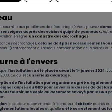
r de l'époque a disparu
,
Polarsun
peut gérer le service ap
eau
est soumise aux problèmes de décrochage ? Vous pouvez
deman
 renseigner auprès des voisins équipé de panneaux.
Autre
position en ligne
un cadastre des décrochages
.
 par ces décrochages,
cela ne doit pas nécessairement vous
éseau (renforcement du réseau, compensation de la perte) ou ch
urne à l'envers
t que
l'installation a été placée avant le 1ᵉʳ janvier 2024
, v
 2030, ce qui est
un sérieux avantage
.
réception de l'installation par organisme agréé a égaleme
eigner auprès du GRD pour savoir si le dossier de déclarat
ous fournir une copie du document envoyé par le GRD
po
on.
gion
, le secteur recommande à l'acheteur d'
obtenir
auprès du
églementations locales
et qu'elle
a été correctement autor