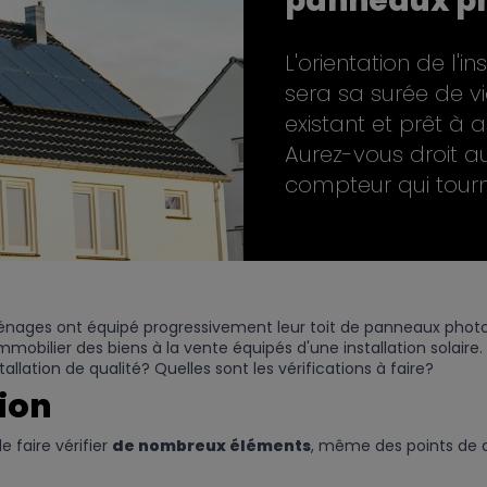
panneaux ph
L'orientation de l'i
sera sa surée de vie
existant et prêt à 
Aurez-vous droit au
compteur qui tourn
énages ont équipé progressivement leur toit de
panneaux photovol
bilier des biens à la vente équipés d'une installation solaire. 
nstallation de qualité? Quelles sont les vérifications à faire?
tion
e faire vérifier
de nombreux éléments
, même des points de d