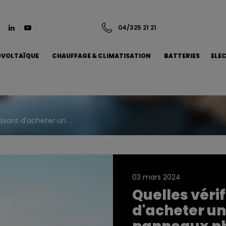
04/325 21 21
VOLTAÏQUE
CHAUFFAGE & CLIMATISATION
BATTERIES
ELE
avant d'acheter un ...
03 mars 2024
Quelles véri
d'acheter un