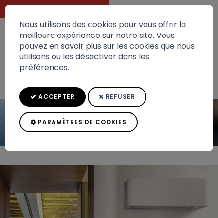
DEVIS GRATUIT
Nous utilisons des cookies pour vous offrir la
meilleure expérience sur notre site. Vous
pouvez en savoir plus sur les cookies que nous
Toggle
utilisons ou les désactiver dans les
navigation
préférences.
ACCEPTER
REFUSER
PARAMÈTRES DE COOKIES
Pompes à chaleur et climatisation :
Accueil
Actualités
Découvrez n...