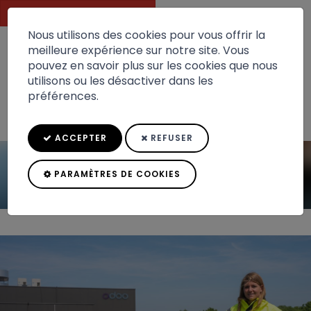
DEVIS GRATUIT
Nous utilisons des cookies pour vous offrir la
meilleure expérience sur notre site. Vous
pouvez en savoir plus sur les cookies que nous
Toggle
utilisons ou les désactiver dans les
navigation
préférences.
ACCEPTER
REFUSER
PARAMÈTRES DE COOKIES
Odoo choisit PolarSun pour
Accueil
Actualités
l'installation de 30...